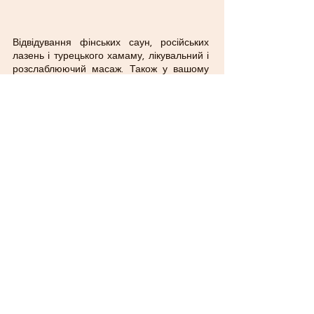
Відвідування фінських саун, російських
лазень і турецького хамаму, лікувальний і
розслаблюючий масаж. Також у вашому
розпорядженні зони відпочинку, такі як
літні павільйони з мангалом і садом та
приватні кімнати в саунах.
До послуг гостей безкоштовний Wi-Fi і
парковка, що охороняється.
Ми відкриті 24 години на добу, сім днів на
тиждень, телефонуйте нам у будь-який
час.
Вартість уточнюйте по телефону в розділі
«Контакти».
​Ми працюємо цілодобово
Залишити заявку